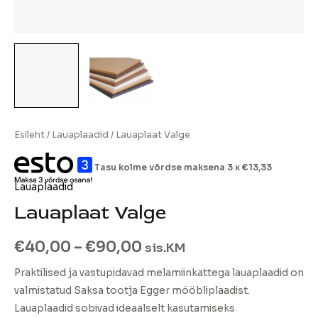
Esileht
/
Lauaplaadid
/ Lauaplaat Valge
Tasu kolme võrdse maksena 3 x
€
13,33
Lauaplaadid
Lauaplaat Valge
€
40,00
–
€
90,00
sis.KM
Praktilised ja vastupidavad melamiinkattega lauaplaadid on
valmistatud Saksa tootja Egger mööbliplaadist.
Lauaplaadid sobivad ideaalselt kasutamiseks