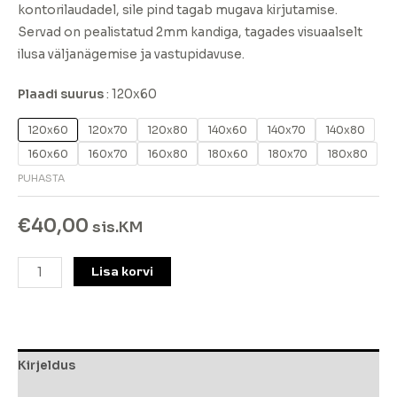
kontorilaudadel, sile pind tagab mugava kirjutamise.
Servad on pealistatud 2mm kandiga, tagades visuaalselt
ilusa väljanägemise ja vastupidavuse.
Plaadi suurus
120x60
120x60
120x70
120x80
140x60
140x70
140x80
160x60
160x70
160x80
180x60
180x70
180x80
PUHASTA
€
40,00
sis.KM
Lisa korvi
Kirjeldus