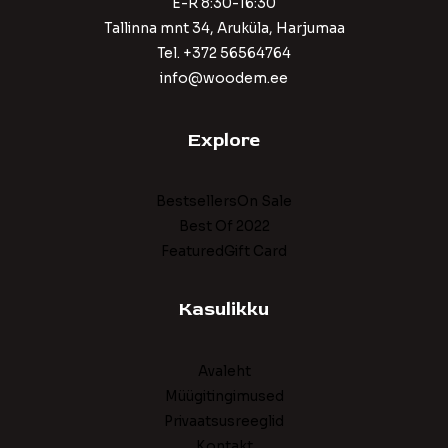
E-R 8:30-16:30
Tallinna mnt 34, Aruküla, Harjumaa
Tel. +372 56564764
info@woodem.ee
Explore
BestsellersOn Sale
Best Of 2022
FeaturedGift Card
Kasulikku
Avaleht
Müügitingimused
Privaatsusreeglid
Kontakt