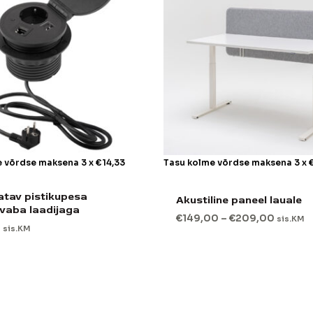
e võrdse maksena 3 x
€
14,33
Tasu kolme võrdse maksena 3 x
atav pistikupesa
Akustiline paneel lauale
vaba laadijaga
€
149,00
–
€
209,00
sis.KM
0
sis.KM