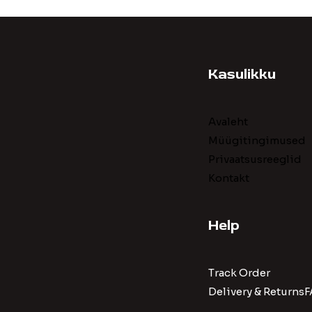
Kasulikku
Avaleht
Müügitingimused
Privaatsusreeglid
Kontakt
Help
Track Order
Delivery & Return