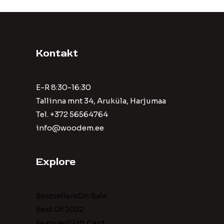
Kontakt
E-R 8:30-16:30
Tallinna mnt 34, Aruküla, Harjumaa
Tel. +372 56564764
info@woodem.ee
Explore
BestsellersOn Sale
Best Of 2022
FeaturedGift Card