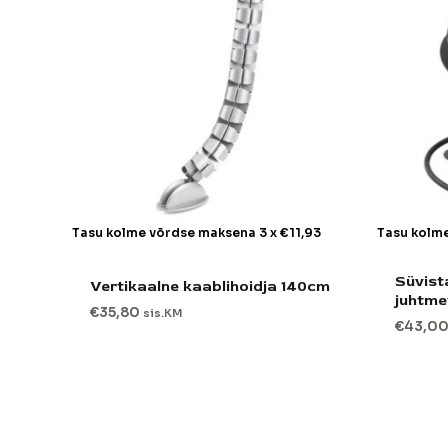
Tasu kolme võrdse maksena 3 x
€
11,93
Tasu kolm
Süvist
Vertikaalne kaablihoidja 140cm
juhtme
€
35,80
sis.KM
€
43,0