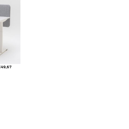
€
49,67