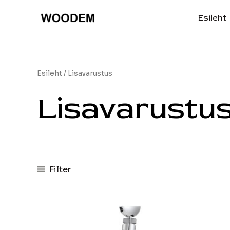
Skip
Esileht
to
content
Esileht
/ Lisavarustus
Lisavarustu
Filter