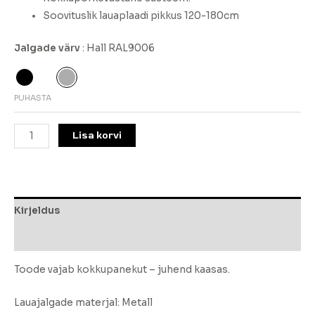
Soovituslik lauaplaadi pikkus 120-180cm
Jalgade värv
Hall RAL9006
PUHASTA
Lisa korvi
Kirjeldus
Lisainfo
Toode vajab kokkupanekut – juhend kaasas.
Lauajalgade materjal: Metall