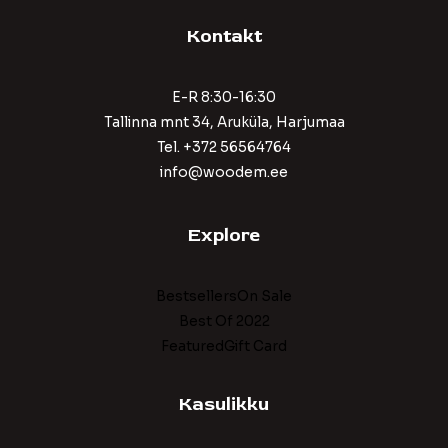
Kontakt
E-R 8:30-16:30
Tallinna mnt 34, Aruküla, Harjumaa
Tel. +372 56564764
info@woodem.ee
Explore
BestsellersOn Sale
Best Of 2022
FeaturedGift Card
Kasulikku