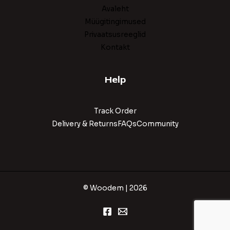
Avaleht
Müügitingimused
Privaatsusreeglid
Kontakt
Help
Track Order
Delivery & ReturnsFAQsCommunity
© Woodem | 2026