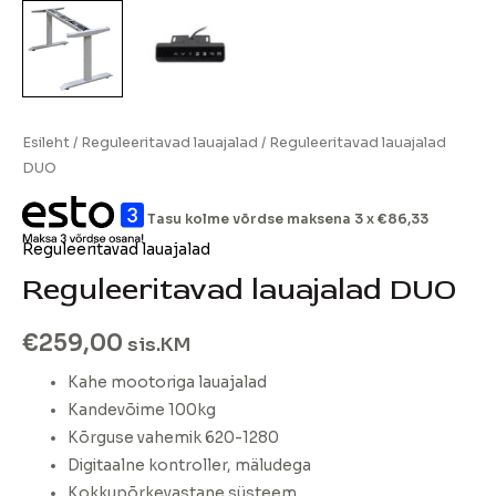
Esileht
/
Reguleeritavad lauajalad
/ Reguleeritavad lauajalad
DUO
Tasu kolme võrdse maksena 3 x
€
86,33
Reguleeritavad lauajalad
Reguleeritavad lauajalad DUO
€
259,00
sis.KM
Kahe mootoriga lauajalad
Kandevõime 100kg
Kõrguse vahemik 620-1280
Digitaalne kontroller, mäludega
Kokkupõrkevastane süsteem.