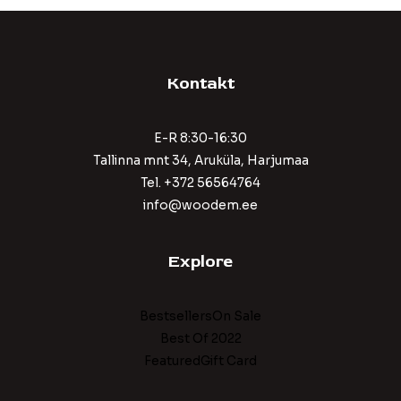
Kontakt
E-R 8:30-16:30
Tallinna mnt 34, Aruküla, Harjumaa
Tel. +372 56564764
info@woodem.ee
Explore
BestsellersOn Sale
Best Of 2022
FeaturedGift Card