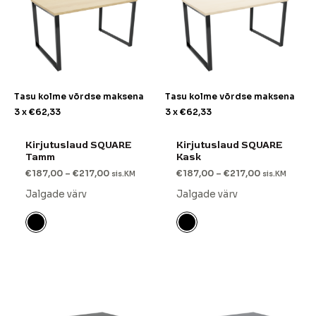
Tasu kolme võrdse maksena
Tasu kolme võrdse maksena
3 x
€
62,33
3 x
€
62,33
Kirjutuslaud SQUARE
Kirjutuslaud SQUARE
Tamm
Kask
€
187,00
–
€
217,00
€
187,00
–
€
217,00
sis.KM
sis.KM
Jalgade värv
Jalgade värv