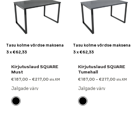
Tasu kolme võrdse maksena
Tasu kolme võrdse maksena
3 x
€
62,33
3 x
€
62,33
Kirjutuslaud SQUARE
Kirjutuslaud SQUARE
Must
Tumehall
€
187,00
–
€
217,00
€
187,00
–
€
217,00
sis.KM
sis.KM
Jalgade värv
Jalgade värv