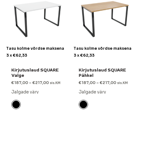
Tasu kolme võrdse maksena
Tasu kolme võrdse maksena
3 x
€
62,33
3 x
€
62,33
Kirjutuslaud SQUARE
Kirjutuslaud SQUARE
Valge
Pähkel
€
187,00
–
€
217,00
€
187,00
–
€
217,00
sis.KM
sis.KM
Jalgade värv
Jalgade värv