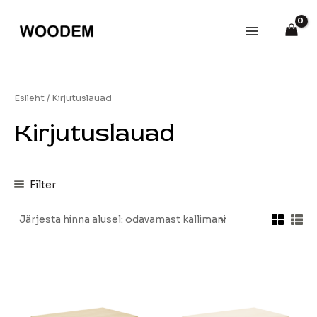
Skip
Main
to
Menu
content
Esileht
/ Kirjutuslauad
Kirjutuslauad
Filter