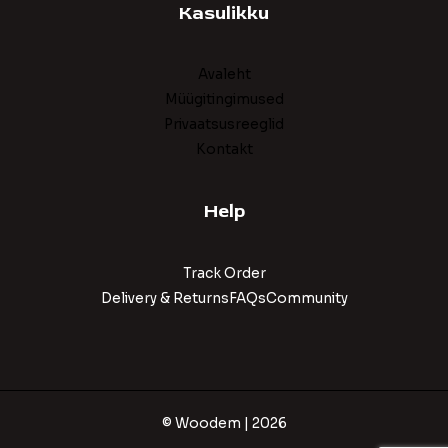
Kasulikku
Avaleht
Müügitingimused
Privaatsusreeglid
Kontakt
Help
Track Order
Delivery & ReturnsFAQsCommunity
© Woodem | 2026