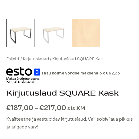
Esileht
/
Kirjutuslauad
/ Kirjutuslaud SQUARE Kask
Tasu kolme võrdse maksena 3 x
€
62,33
Kirjutuslauad
Kirjutuslaud SQUARE Kask
€
187,00
–
€
217,00
sis.KM
Kvaliteetne ja vastupidav kirjutuslaud. Vali sobiv laua pikkus
ja jalgade värv!