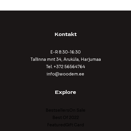
Kontakt
E-R 8:30-16:30
Tallinna mnt 34, Aruküla, Harjumaa
Tel. +372 56564764
info@woodem.ee
Explore
BestsellersOn Sale
Best Of 2022
FeaturedGift Card