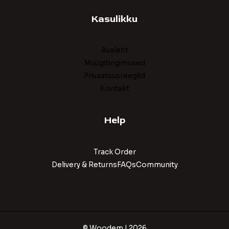
Kasulikku
Avaleht
Müügitingimused
Privaatsusreeglid
Kontakt
Help
Track Order
Delivery & ReturnsFAQsCommunity
© Woodem | 2026