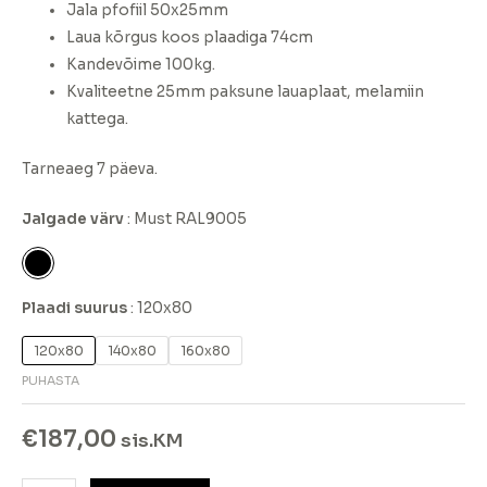
Jala pfofiil 50x25mm
Laua kõrgus koos plaadiga 74cm
Kandevõime 100kg.
Kvaliteetne 25mm paksune lauaplaat, melamiin
kattega.
Tarneaeg 7 päeva.
Jalgade värv
Must RAL9005
Plaadi suurus
120x80
120x80
140x80
160x80
PUHASTA
€
187,00
sis.KM