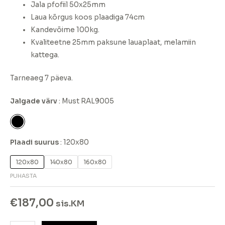
Jala pfofiil 50x25mm
Laua kõrgus koos plaadiga 74cm
Kandevõime 100kg.
Kvaliteetne 25mm paksune lauaplaat, melamiin
kattega.
Tarneaeg 7 päeva.
Jalgade värv
Must RAL9005
Plaadi suurus
120x80
120x80
140x80
160x80
PUHASTA
€
187,00
sis.KM