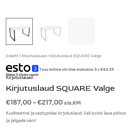
Esileht
/
Kirjutuslauad
/ Kirjutuslaud SQUARE Valge
Tasu kolme võrdse maksena 3 x
€
62,33
Kirjutuslauad
Kirjutuslaud SQUARE Valge
€
187,00
–
€
217,00
sis.KM
Kvaliteetne ja vastupidav kirjutuslaud. Vali sobiv laua pikkus
ja jalgade värv!