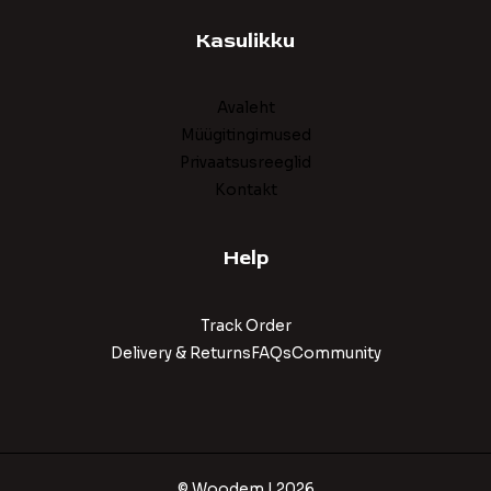
Kasulikku
Avaleht
Müügitingimused
Privaatsusreeglid
Kontakt
Help
Track Order
Delivery & ReturnsFAQsCommunity
© Woodem | 2026