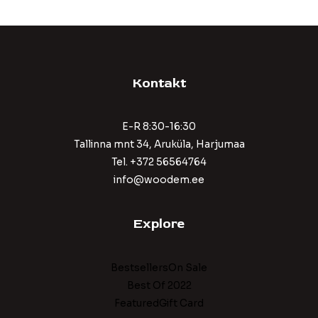
Kontakt
E-R 8:30-16:30
Tallinna mnt 34, Aruküla, Harjumaa
Tel. +372 56564764
info@woodem.ee
Explore
BestsellersOn Sale
Best Of 2022
FeaturedGift Card