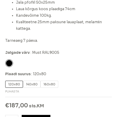
Jala pfofiil 50x25mm
Laua kõrgus koos plaadiga 74cm
Kandevõime 100kg.
Kvaliteetne 25mm paksune lauaplaat, melamiin
kattega.
Tarneaeg 7 päeva.
Jalgade värv
Must RAL9005
Plaadi suurus
120x80
120x80
140x80
160x80
PUHASTA
€
187,00
sis.KM