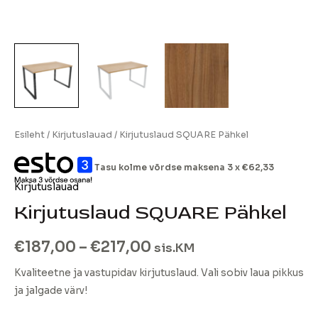
Esileht
/
Kirjutuslauad
/ Kirjutuslaud SQUARE Pähkel
Tasu kolme võrdse maksena 3 x
€
62,33
Kirjutuslauad
Kirjutuslaud SQUARE Pähkel
€
187,00
–
€
217,00
sis.KM
Kvaliteetne ja vastupidav kirjutuslaud. Vali sobiv laua pikkus
ja jalgade värv!