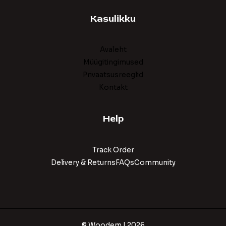
Kasulikku
Avaleht
Müügitingimused
Privaatsusreeglid
Kontakt
Help
Track Order
Delivery & ReturnsFAQsCommunity
© Woodem | 2026