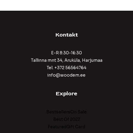
Kontakt
E-R 8:30-16:30
Tallinna mnt 34, Aruküla, Harjumaa
Tel. +372 56564764
info@woodem.ee
Explore
BestsellersOn Sale
Best Of 2022
FeaturedGift Card