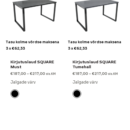
Tasu kolme võrdse maksena
Tasu kolme võrdse maksena
3 x
€
62,33
3 x
€
62,33
Kirjutuslaud SQUARE
Kirjutuslaud SQUARE
Must
Tumehall
€
187,00
–
€
217,00
€
187,00
–
€
217,00
sis.KM
sis.KM
Jalgade värv
Jalgade värv