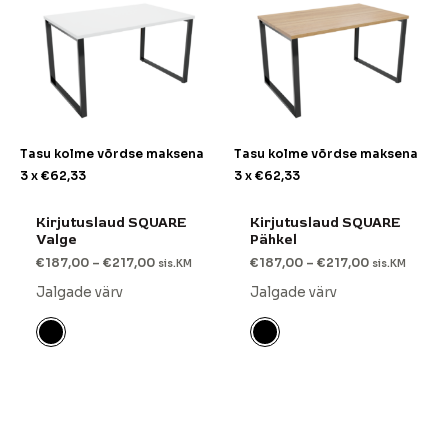
Tasu kolme võrdse maksena
Tasu kolme võrdse maksena
3 x
€
62,33
3 x
€
62,33
Kirjutuslaud SQUARE
Kirjutuslaud SQUARE
Valge
Pähkel
€
187,00
–
€
217,00
€
187,00
–
€
217,00
sis.KM
sis.KM
Jalgade värv
Jalgade värv