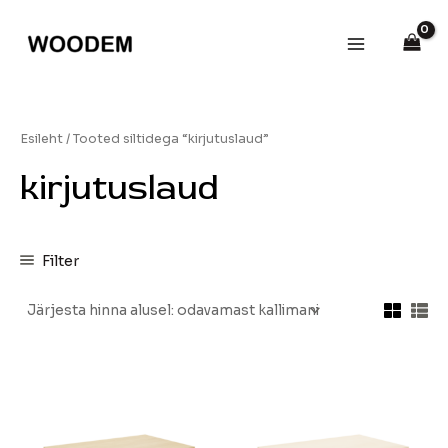
Skip
Main
to
Menu
content
Esileht
/ Tooted siltidega “kirjutuslaud”
kirjutuslaud
Filter