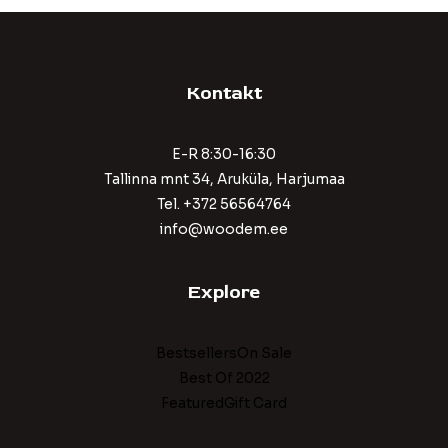
Kontakt
E-R 8:30-16:30
Tallinna mnt 34, Aruküla, Harjumaa
Tel. +372 56564764
info@woodem.ee
Explore
BestsellersOn Sale
Best Of 2022
FeaturedGift Card