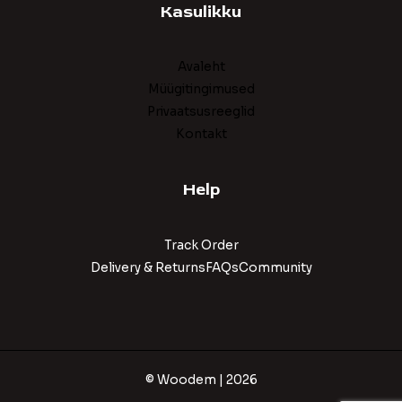
Kasulikku
Avaleht
Müügitingimused
Privaatsusreeglid
Kontakt
Help
Track Order
Delivery & ReturnsFAQsCommunity
© Woodem | 2026