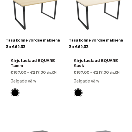
Tasu kolme võrdse maksena
Tasu kolme võrdse maksena
3 x
€
62,33
3 x
€
62,33
Kirjutuslaud SQUARE
Kirjutuslaud SQUARE
Tamm
Kask
€
187,00
–
€
217,00
€
187,00
–
€
217,00
sis.KM
sis.KM
Jalgade värv
Jalgade värv